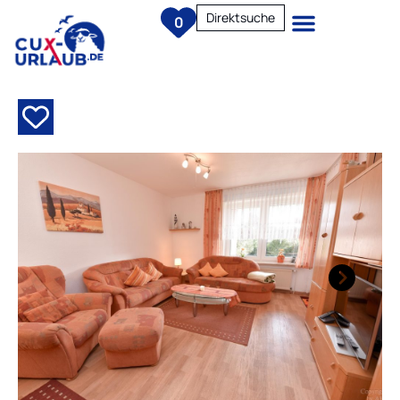
Direktsuche
0
Next