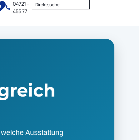
04721 -
Direktsuche
0
455 77
greich
 welche Ausstattung