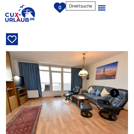
Direktsuche
0
Next