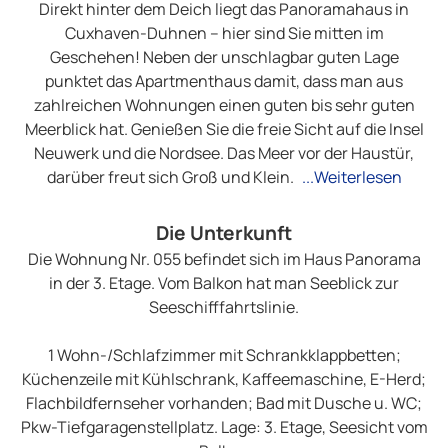
Direkt hinter dem Deich liegt das Panoramahaus in
Cuxhaven-Duhnen – hier sind Sie mitten im
Geschehen! Neben der unschlagbar guten Lage
punktet das Apartmenthaus damit, dass man aus
zahlreichen Wohnungen einen guten bis sehr guten
Meerblick hat. Genießen Sie die freie Sicht auf die Insel
Neuwerk und die Nordsee. Das Meer vor der Haustür,
darüber freut sich Groß und Klein.
...Weiterlesen
Die Unterkunft
Die Wohnung Nr. 055 befindet sich im Haus Panorama
in der 3. Etage. Vom Balkon hat man Seeblick zur
Seeschifffahrtslinie.
1 Wohn-/Schlafzimmer mit Schrankklappbetten;
Küchenzeile mit Kühlschrank, Kaffeemaschine, E-Herd;
Flachbildfernseher vorhanden; Bad mit Dusche u. WC;
Pkw-Tiefgaragenstellplatz. Lage: 3. Etage, Seesicht vom