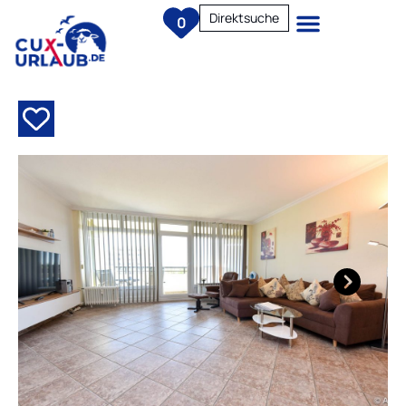
Direktsuche
0
Next