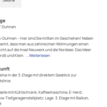
age
“ Duhnen
n-Duhnen – hier sind Sie mitten im Geschehen! Neben
damit, dass man aus zahlreichen Wohnungen einen
Sicht auf die Insel Neuwerk und die Nordsee. Das Meer
Groß und Klein.
...Weiterlesen
kunft
ma in der 3. Etage mit direktem Seeblick zur
slinie.
eile mit Kühlschrank, Kaffeemaschine, E-Herd;
-Tiefgaragenstellplatz; Lage: 3. Etage mit Balkon,
t