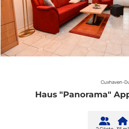
Cuxhaven-D
Haus "Panorama" Ap
2 Gäste
35 m