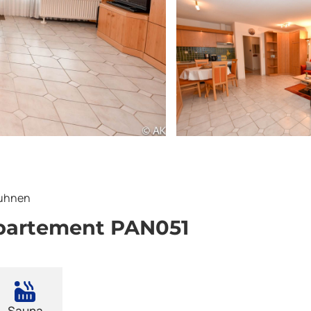
uhnen
partement PAN051
²
Sauna