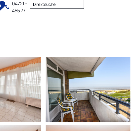
04721 -
Direktsuche
0
455 77