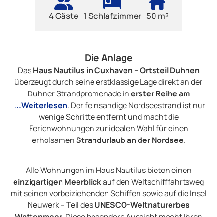
4 Gäste
1 Schlafzimmer
50 m²
Die Anlage
Das
Haus Nautilus in
Cuxhaven
– Ortsteil Duhnen
überzeugt durch seine erstklassige Lage direkt an der
Duhner Strandpromenade in
erster Reihe am
...Weiterlesen
. Der feinsandige Nordseestrand ist nur
wenige Schritte entfernt und macht die
Ferienwohnungen zur idealen Wahl für einen
erholsamen
Strandurlaub an der Nordsee
.
Alle Wohnungen im Haus Nautilus bieten einen
einzigartigen Meerblick
auf den Weltschifffahrtsweg
mit seinen vorbeiziehenden Schiffen sowie auf die Insel
Neuwerk
– Teil des
UNESCO-Weltnaturerbes
Wattenmeer
. Diese besondere Aussicht macht Ihren