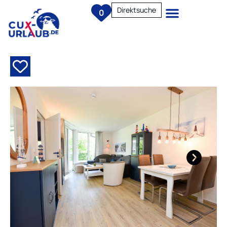
Direktsuche
0
Next