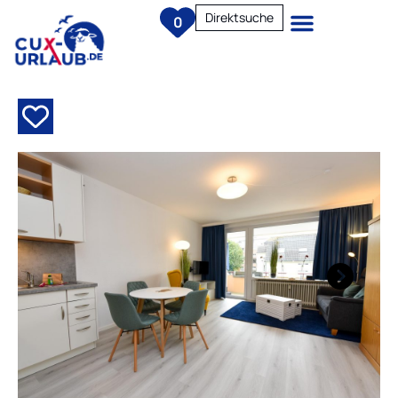
Direktsuche
0
Next