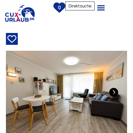
Direktsuche
0
Next