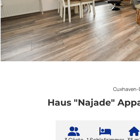
Cuxhaven-
Haus "Najade" App
3 Gäste
1 Schlafzimmer
35 m