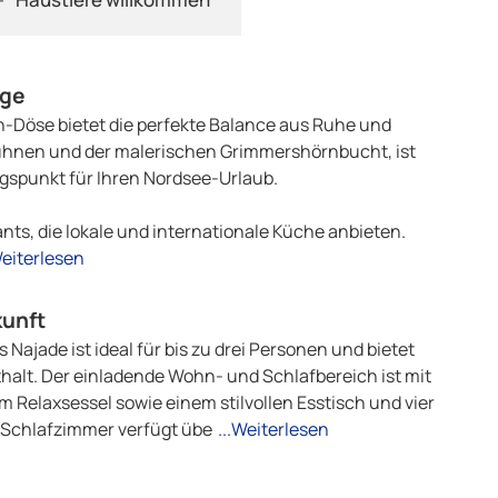
age
-Döse bietet die perfekte Balance aus Ruhe und
Duhnen und der malerischen Grimmershörnbucht, ist
gspunkt für Ihren Nordsee-Urlaub.
nts, die lokale und internationale Küche anbieten.
Weiterlesen
kunft
ajade ist ideal für bis zu drei Personen und bietet
alt. Der einladende Wohn- und Schlafbereich ist mit
Relaxsessel sowie einem stilvollen Esstisch und vier
 Schlafzimmer verfügt übe
...Weiterlesen