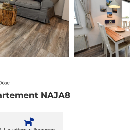
Döse
artement NAJA8
²
Haustiere willkommen