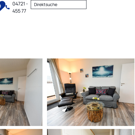
04721 -
Direktsuche
0
455 77