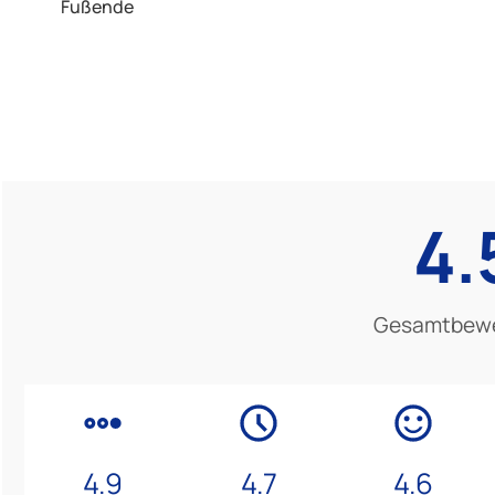
Fußende
4.
Gesamtbew
4.9
4.7
4.6