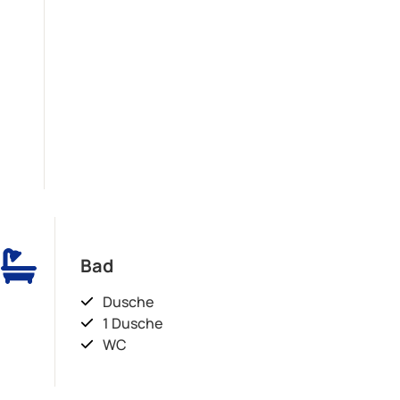
Bad
Dusche
1 Dusche
WC