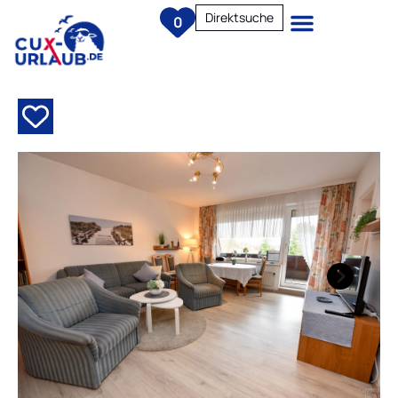
Direktsuche
0
Next