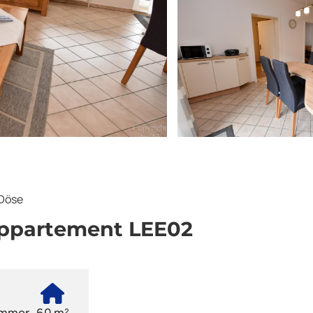
Döse
Appartement LEE02
immer
60 m²