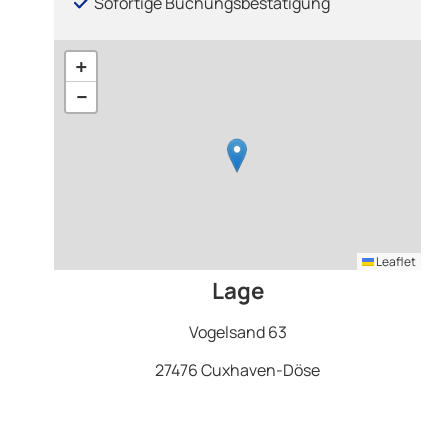
Sofortige Buchungsbestätigung
+
−
Leaflet
Lage
Vogelsand 63
27476 Cuxhaven-Döse