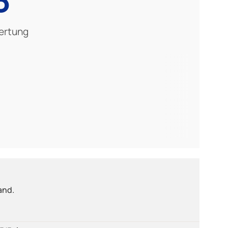
ertung
and.