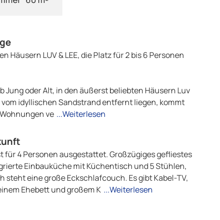
age
 Häusern LUV & LEE, die Platz für 2 bis 6 Personen
Ob Jung oder Alt, in den äußerst beliebten Häusern Luv
 vom idyllischen Sandstrand entfernt liegen, kommt
er Wohnungen ve
...Weiterlesen
kunft
für 4 Personen ausgestattet. Großzügiges gefliestes
grierte Einbauküche mit Küchentisch und 5 Stühlen,
steht eine große Eckschlafcouch. Es gibt Kabel-TV,
t einem Ehebett und großem K
...Weiterlesen