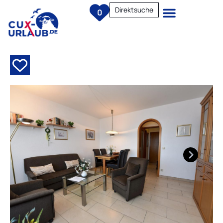
Direktsuche
0
Next