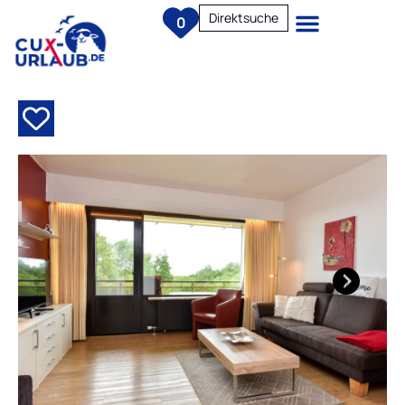
Direktsuche
0
Next