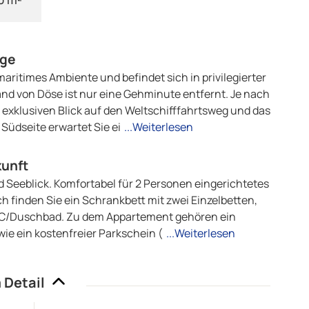
age
ritimes Ambiente und befindet sich in privilegierter
nd von Döse ist nur eine Gehminute entfernt. Je nach
exklusiven Blick auf den Weltschifffahrtsweg und das
üdseite erwartet Sie ei
...Weiterlesen
kunft
Seeblick. Komfortabel für 2 Personen eingerichtetes
finden Sie ein Schrankbett mit zwei Einzelbetten,
n WC/Duschbad. Zu dem Appartement gehören ein
wie ein kostenfreier Parkschein (
...Weiterlesen
 Detail