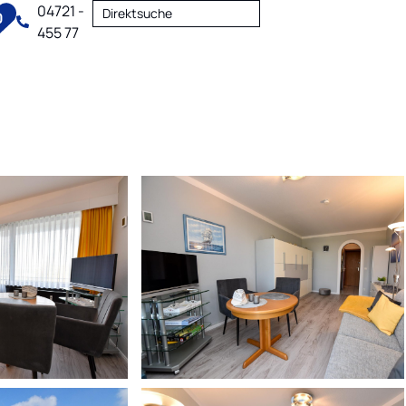
04721 -
Direktsuche
0
455 77