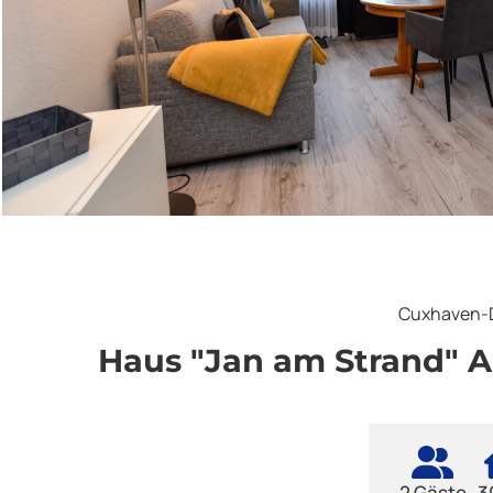
Cuxhaven-
Haus "Jan am Strand" 
2 Gäste
3