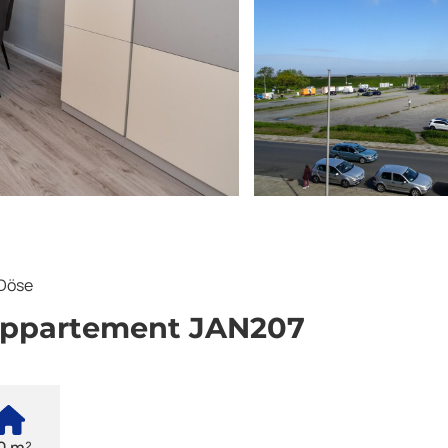
Döse
Appartement JAN207
0 m²