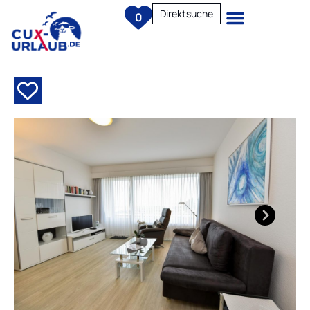
Direktsuche
0
Next