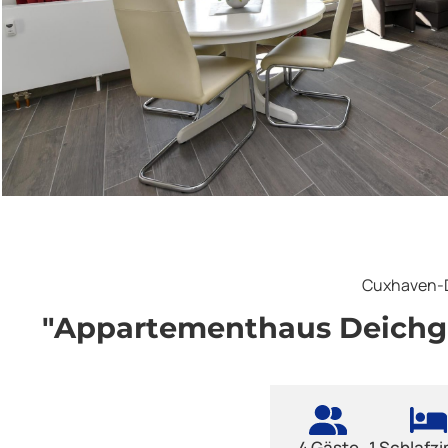
Cuxhaven-
"Appartementhaus Deichg
4 Gäste
1 Schlafz