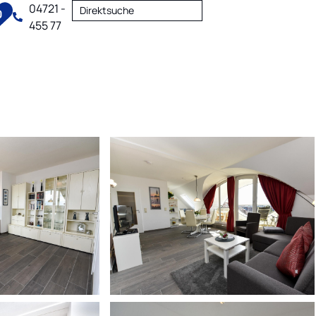
04721 -
Direktsuche
0
455 77