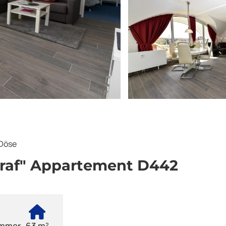
Döse
raf" Appartement D442
immer
63 m²