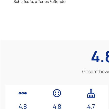
Schlafsofa, offenes Fußende
4.
Gesamtbew
4.8
4.8
4.7