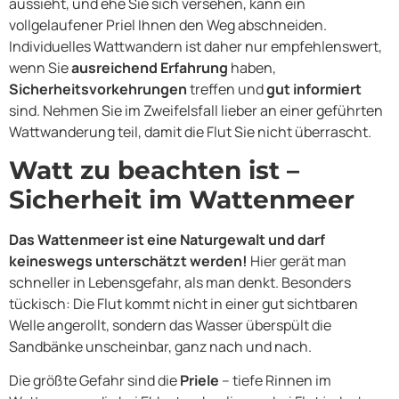
aussieht, und ehe Sie sich versehen, kann ein
vollgelaufener Priel Ihnen den Weg abschneiden.
Individuelles Wattwandern ist daher nur empfehlenswert,
wenn Sie
ausreichend Erfahrung
haben,
Sicherheitsvorkehrungen
treffen und
gut informiert
sind. Nehmen Sie im Zweifelsfall lieber an einer geführten
Wattwanderung teil, damit die Flut Sie nicht überrascht.
Watt zu beachten ist –
Sicherheit im Wattenmeer
Das Wattenmeer ist eine
Naturgewalt
und darf
keineswegs unterschätzt werden!
Hier gerät man
schneller in Lebensgefahr, als man denkt. Besonders
tückisch: Die Flut kommt nicht in einer gut sichtbaren
Welle angerollt, sondern das Wasser überspült die
Sandbänke unscheinbar, ganz nach und nach.
Die größte Gefahr sind die
Priele
– tiefe Rinnen im