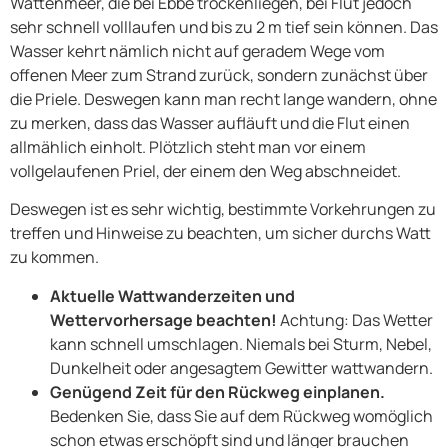
Wattenmeer, die bei Ebbe trockenliegen, bei Flut jedoch
sehr schnell volllaufen und bis zu 2 m tief sein können. Das
Wasser kehrt nämlich nicht auf geradem Wege vom
offenen Meer zum Strand zurück, sondern zunächst über
die Priele. Deswegen kann man recht lange wandern, ohne
zu merken, dass das Wasser aufläuft und die Flut einen
allmählich einholt. Plötzlich steht man vor einem
vollgelaufenen Priel, der einem den Weg abschneidet.
Deswegen ist es sehr wichtig, bestimmte Vorkehrungen zu
treffen und Hinweise zu beachten, um sicher durchs Watt
zu kommen.
Aktuelle Wattwanderzeiten und
Wettervorhersage beachten!
Achtung: Das Wetter
kann schnell umschlagen. Niemals bei Sturm, Nebel,
Dunkelheit oder angesagtem Gewitter wattwandern.
Genügend Zeit für den Rückweg einplanen.
Bedenken Sie, dass Sie auf dem Rückweg womöglich
schon etwas erschöpft sind und länger brauchen