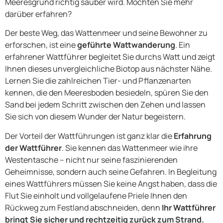
Meeresgrund richtig sauber wird. Möchten Sie mehr
darüber erfahren?
Der beste Weg, das Wattenmeer und seine Bewohner zu
erforschen, ist eine
geführte Wattwanderung
. Ein
erfahrener Wattführer begleitet Sie durchs Watt und zeigt
Ihnen dieses unvergleichliche Biotop aus nächster Nähe.
Lernen Sie die zahlreichen Tier- und Pflanzenarten
kennen, die den Meeresboden besiedeln, spüren Sie den
Sand bei jedem Schritt zwischen den Zehen und lassen
Sie sich von diesem Wunder der Natur begeistern.
Der Vorteil der Wattführungen ist ganz klar die
Erfahrung
der Wattführer
. Sie kennen das Wattenmeer wie ihre
Westentasche – nicht nur seine faszinierenden
Geheimnisse, sondern auch seine Gefahren. In Begleitung
eines Wattführers müssen Sie keine Angst haben, dass die
Flut Sie einholt und vollgelaufene Priele Ihnen den
Rückweg zum Festland abschneiden, denn
Ihr Wattführer
bringt Sie sicher und rechtzeitig zurück zum Strand.