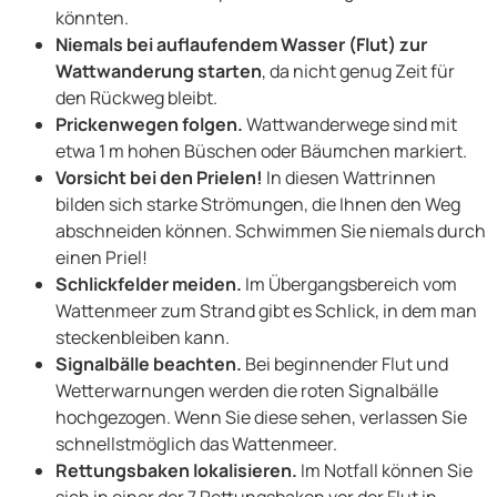
könnten.
Niemals bei auflaufendem Wasser (Flut) zur
Wattwanderung starten
, da nicht genug Zeit für
den Rückweg bleibt.
Prickenwegen folgen.
Wattwanderwege sind mit
etwa 1 m hohen Büschen oder Bäumchen markiert.
Vorsicht bei den Prielen!
In diesen Wattrinnen
bilden sich starke Strömungen, die Ihnen den Weg
abschneiden können. Schwimmen Sie niemals durch
einen Priel!
Schlickfelder meiden.
Im Übergangsbereich vom
Wattenmeer zum Strand gibt es Schlick, in dem man
steckenbleiben kann.
Signalbälle beachten.
Bei beginnender Flut und
Wetterwarnungen werden die roten Signalbälle
hochgezogen. Wenn Sie diese sehen, verlassen Sie
schnellstmöglich das Wattenmeer.
Rettungsbaken lokalisieren.
Im Notfall können Sie
sich in einer der 7 Rettungsbaken vor der Flut in