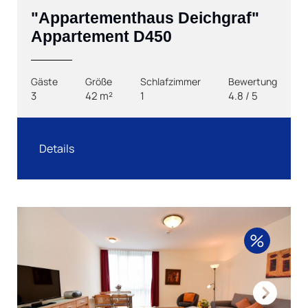
"Appartementhaus Deichgraf"
Appartement D450
Gäste
Größe
Schlafzimmer
Bewertung
3
42 m²
1
4.8 / 5
Details
%