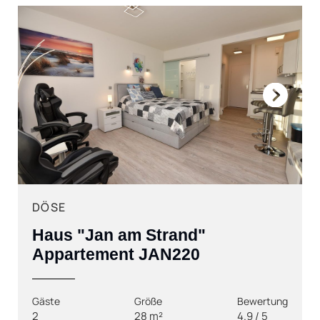
Next
DÖSE
Haus "Jan am Strand"
Appartement JAN220
Gäste
Größe
Bewertung
2
28 m²
4.9 / 5