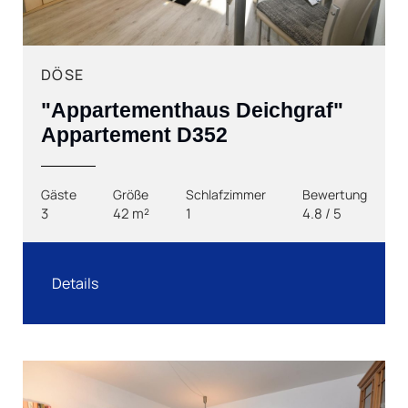
DÖSE
"Appartementhaus Deichgraf"
Appartement D352
Gäste
Größe
Schlafzimmer
Bewertung
3
42 m²
1
4.8 / 5
Details