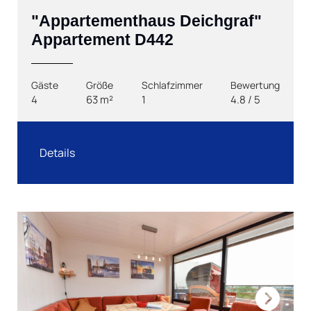
"Appartementhaus Deichgraf"
Appartement D442
Gäste
Größe
Schlafzimmer
Bewertung
4
63 m²
1
4.8 / 5
Details