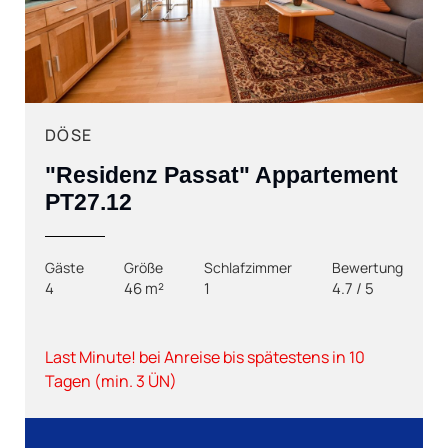
Next
DÖSE
"Residenz Passat" Appartement
PT27.12
Gäste
Größe
Schlafzimmer
Bewertung
4
46 m²
1
4.7 / 5
Last Minute! bei Anreise bis spätestens in 10
Tagen (min. 3 ÜN)