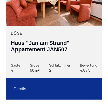
Next
DÖSE
Haus "Jan am Strand"
Appartement JAN507
Gäste
Größe
Schlafzimmer
Bewertung
4
60 m²
2
4.8 / 5
Details