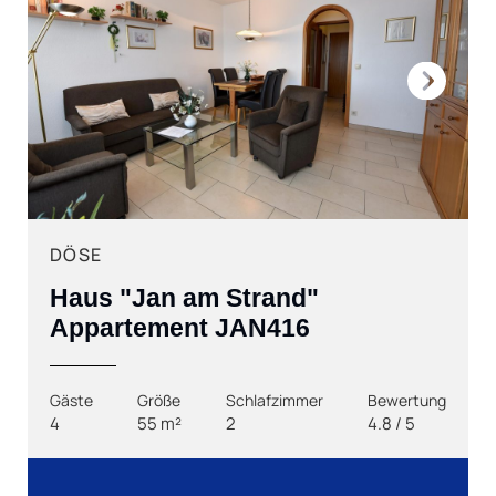
Next
DÖSE
Haus "Jan am Strand"
Appartement JAN416
Gäste
Größe
Schlafzimmer
Bewertung
4
55 m²
2
4.8 / 5