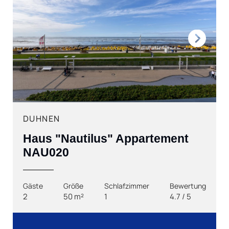
Next
DUHNEN
Haus "Nautilus" Appartement
NAU020
Gäste
Größe
Schlafzimmer
Bewertung
2
50 m²
1
4.7 / 5